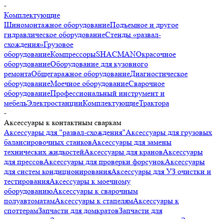
Шиномонтажное оборудование
Подъемное и другое
гидравлическое оборудование
Стенды «развал-
схождения»
Грузовое
оборудование
Компресcоры
SHACMAN
Окрасочное
оборудование
Оборудование для кузовного
ремонта
Общегаражное оборудование
Диагностическое
оборудование
Моечное оборудование
Сварочное
оборудование
Профессиональный инструмент и
мебель
Электростанции
Комплектующие
Трактора
-
Аксессуары к контактным сваркам
Аксессуары для "развал-схождения"
Аксессуары для грузовых
балансировочных станков
Аксессуары для замены технических
жидкостей
Аксессуары для кранов
Аксессуары для
прессов
Аксессуары для проверки форсунок
Аксессуары для
систем кондиционирования
Аксессуары для УЗ очистки и
тестирования
Аксессуары к моечному оборудованию
Аксессуары
к сварочным полуавтоматам
Аксессуары к стапелям
Аксессуары
к споттерам
Запчасти для домкратов
Запчасти для
компрессоров
Запчасти для шиномонтажных станков
Запчасти и
аксессуары для балансировочных станков
Запчасти к
двухстоечным подъемникам
Запчасти к ножничным